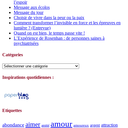
l’espoir
Message aux écolos
Message du jour
Choisir de vivre dans la peur ou la paix
Comment transformer l’invisible en force et les épreuves en
lumière ? (Entrevue)
Quand on est bien, le temps passe vite !
L’Expérience de Rosenhan : de personnes saines à
psychiatrisées
Catégories
Catégories
Inspirations quotidiennes :
Etiquettes
amour
aimer
abondance
attraction
argent
amoureux
amitié