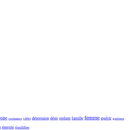
femme
roire
dépression
désir
enfant
guérir
créer
famille
guérison
croissance
n
énergie
équilibre