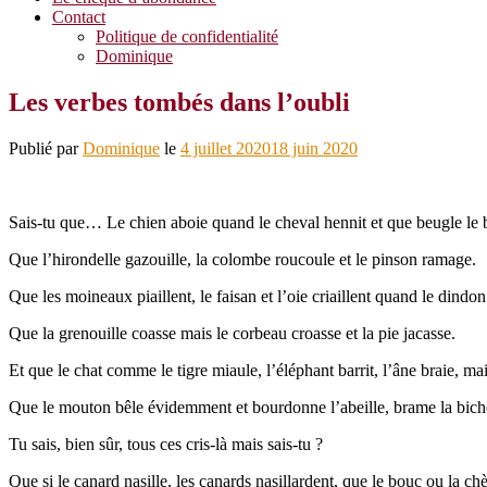
Contact
Politique de confidentialité
Dominique
Les verbes tombés dans l’oubli
Publié par
Dominique
le
4 juillet 2020
18 juin 2020
Sais-tu que… Le chien aboie quand le cheval hennit et que beugle le 
Que l’hirondelle gazouille, la colombe roucoule et le pinson ramage.
Que les moineaux piaillent, le faisan et l’oie criaillent quand le dindon
Que la grenouille coasse mais le corbeau croasse et la pie jacasse.
Et que le chat comme le tigre miaule, l’éléphant barrit, l’âne braie, mais
Que le mouton bêle évidemment et bourdonne l’abeille, brame la bich
Tu sais, bien sûr, tous ces cris-là mais sais-tu ?
Que si le canard nasille, les canards nasillardent, que le bouc ou la ch