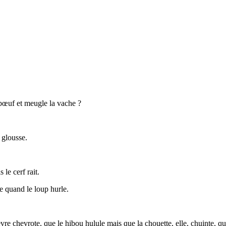
bœuf et meugle la vache ?
 glousse.
 le cerf rait.
e quand le loup hurle.
èvre chevrote, que le hibou hulule mais que la chouette, elle, chuinte, q