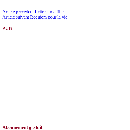
Lire
Article précédent
Lettre à ma fille
Article suivant
Requiem pour la vie
la
suite
PUB
Abonnement gratuit