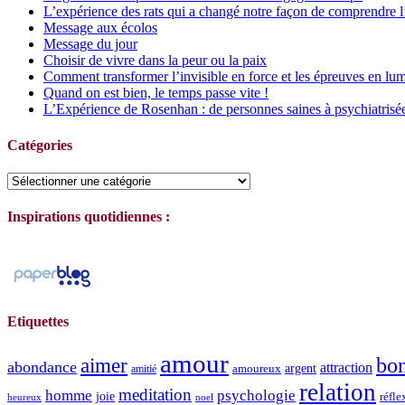
L’expérience des rats qui a changé notre façon de comprendre l
Message aux écolos
Message du jour
Choisir de vivre dans la peur ou la paix
Comment transformer l’invisible en force et les épreuves en lum
Quand on est bien, le temps passe vite !
L’Expérience de Rosenhan : de personnes saines à psychiatrisé
Catégories
Catégories
Inspirations quotidiennes :
Etiquettes
amour
bo
aimer
abondance
attraction
argent
amoureux
amitié
relation
meditation
homme
psychologie
joie
réfle
heureux
noel