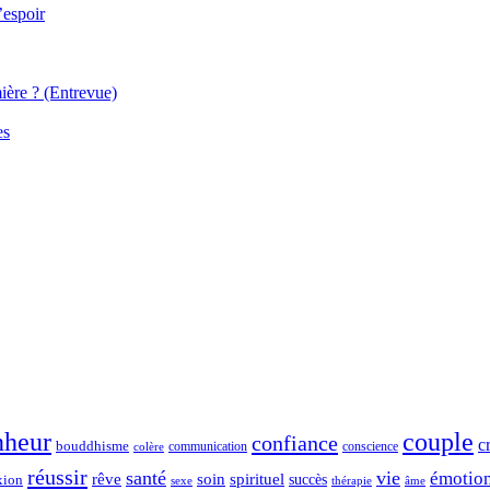
’espoir
ière ? (Entrevue)
es
nheur
couple
confiance
c
bouddhisme
communication
conscience
colère
réussir
santé
vie
émotio
spirituel
rêve
soin
succès
xion
sexe
thérapie
âme