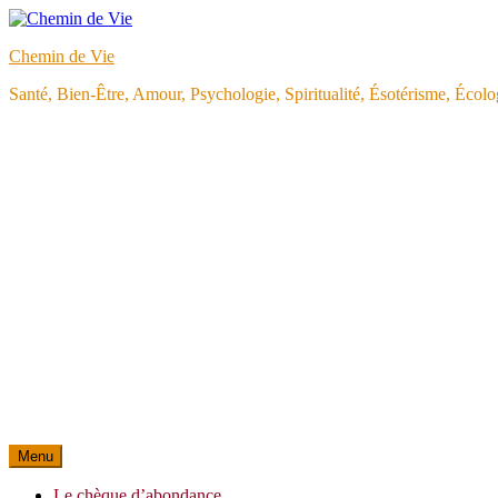
Aller
au
Chemin de Vie
contenu
Santé, Bien-Être, Amour, Psychologie, Spiritualité, Ésotérisme, Éco
Menu
Le chèque d’abondance