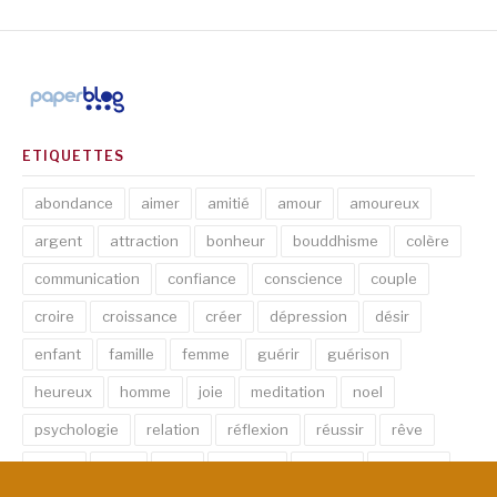
ETIQUETTES
abondance
aimer
amitié
amour
amoureux
argent
attraction
bonheur
bouddhisme
colère
communication
confiance
conscience
couple
croire
croissance
créer
dépression
désir
enfant
famille
femme
guérir
guérison
heureux
homme
joie
meditation
noel
psychologie
relation
réflexion
réussir
rêve
santé
sexe
soin
spirituel
succès
thérapie