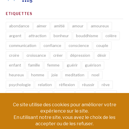
ETIQUETTES
abondance
aimer
amitié
amour
amoureux
argent
attraction
bonheur
bouddhisme
colère
communication
confiance
conscience
couple
croire
croissance
créer
dépression
désir
enfant
famille
femme
guérir
guérison
heureux
homme
joie
meditation
noel
psychologie
relation
réflexion
réussir
rêve
santé
sexe
soin
spirituel
succès
thérapie
vie
âme
émotion
énergie
équilibre