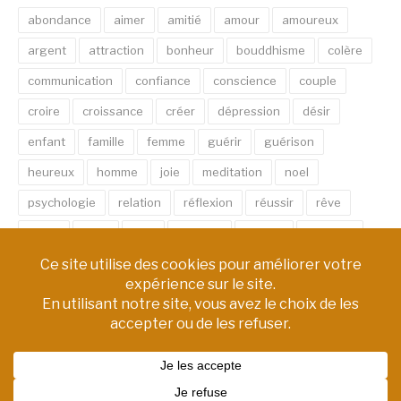
abondance
aimer
amitié
amour
amoureux
argent
attraction
bonheur
bouddhisme
colère
communication
confiance
conscience
couple
croire
croissance
créer
dépression
désir
enfant
famille
femme
guérir
guérison
heureux
homme
joie
meditation
noel
psychologie
relation
réflexion
réussir
rêve
santé
sexe
soin
spirituel
succès
thérapie
vie
âme
émotion
énergie
équilibre
Copyright © PM Chemin de Vie | Tous droits réservés.
Thème Fashify par
FRT