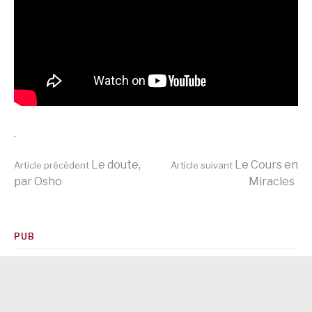
.
Lire
Le doute,
Le Cours en
Article précédent
Article suivant
par Osho
Miracles
la
PUB
suite