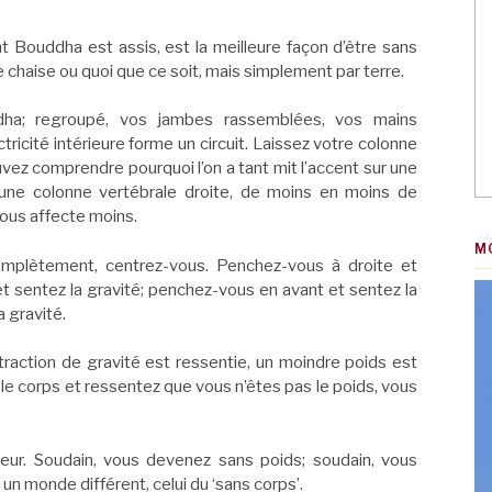
nt Bouddha est assis, est la meilleure façon d’être sans
e chaise ou quoi que ce soit, mais simplement par terre.
ha; regroupé, vos jambes rassemblées, vos mains
tricité intérieure forme un circuit. Laissez votre colonne
vez comprendre pourquoi l’on a tant mit l’accent sur une
 une colonne vertébrale droite, de moins en moins de
 vous affecte moins.
M
omplètement, centrez-vous. Penchez-vous à droite et
t sentez la gravité; penchez-vous en avant et sentez la
a gravité.
 traction de gravité est ressentie, un moindre poids est
 le corps et ressentez que vous n’êtes pas le poids, vous
teur. Soudain, vous devenez sans poids; soudain, vous
un monde différent, celui du ‘sans corps’.