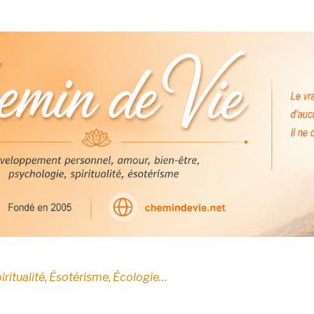
E
iritualité, Ésotérisme, Écologie…