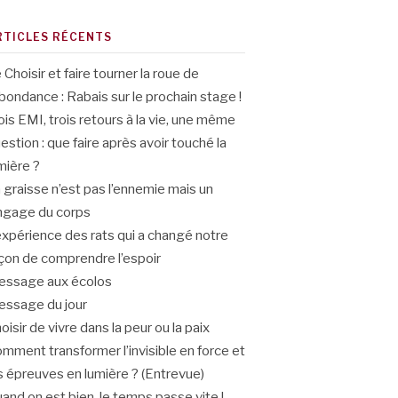
RTICLES RÉCENTS
 Choisir et faire tourner la roue de
abondance : Rabais sur le prochain stage !
ois EMI, trois retours à la vie, une même
estion : que faire après avoir touché la
mière ?
 graisse n’est pas l’ennemie mais un
ngage du corps
expérience des rats qui a changé notre
çon de comprendre l’espoir
ssage aux écolos
ssage du jour
oisir de vivre dans la peur ou la paix
mment transformer l’invisible en force et
s épreuves en lumière ? (Entrevue)
and on est bien, le temps passe vite !