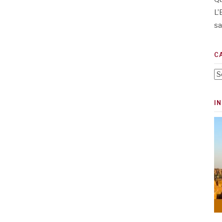
L’
sa
C
Ca
I