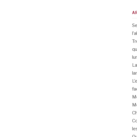
A
Se
l’
Tr
qu
lu
La
la
L’
fa
Me
Me
Ch
Co
le
Qu