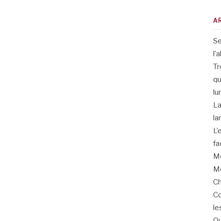
A
Se
l’
Tr
qu
lu
La
la
L’
fa
Me
Me
Ch
Co
le
Qu