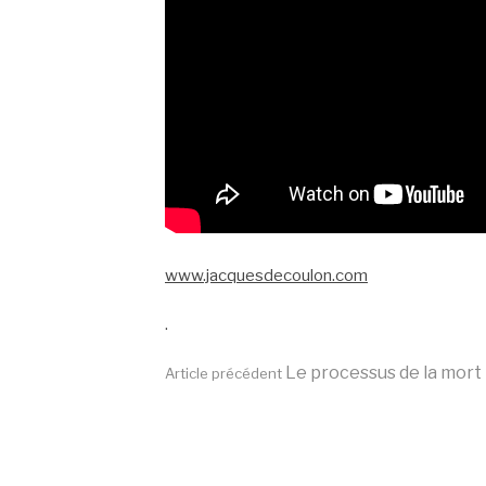
www.jacquesdecoulon.com
.
Lire
Le processus de la mort
Article précédent
la