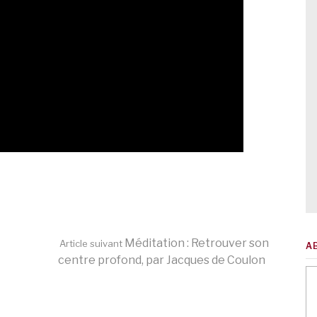
Méditation : Retrouver son
Article suivant
A
centre profond, par Jacques de Coulon