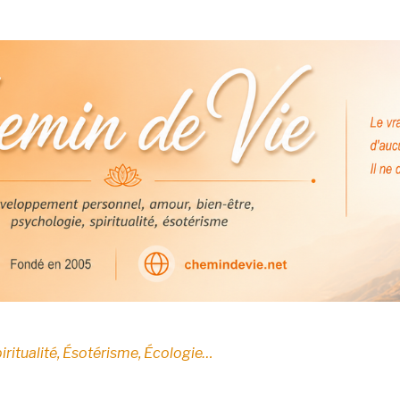
E
iritualité, Ésotérisme, Écologie…