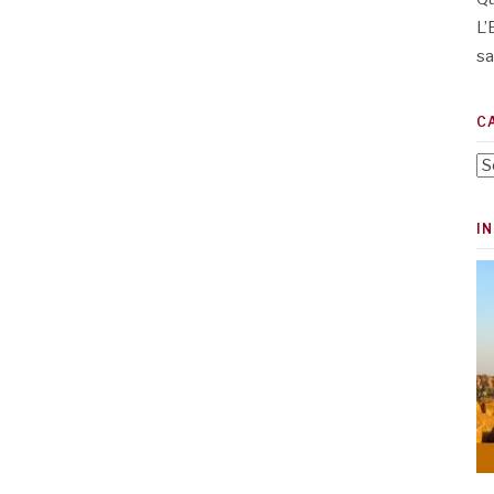
L’
sa
C
Ca
I