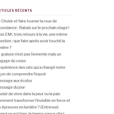
RTICLES RÉCENTS
 Choisir et faire tourner la roue de
abondance : Rabais sur le prochain stage !
ois EMI, trois retours à la vie, une même
estion : que faire après avoir touché la
mière ?
 graisse n’est pas l’ennemie mais un
ngage du corps
expérience des rats qui a changé notre
çon de comprendre l’espoir
ssage aux écolos
ssage du jour
oisir de vivre dans la peur ou la paix
mment transformer l’invisible en force et
s épreuves en lumière ? (Entrevue)
and on est bien, le temps passe vite !