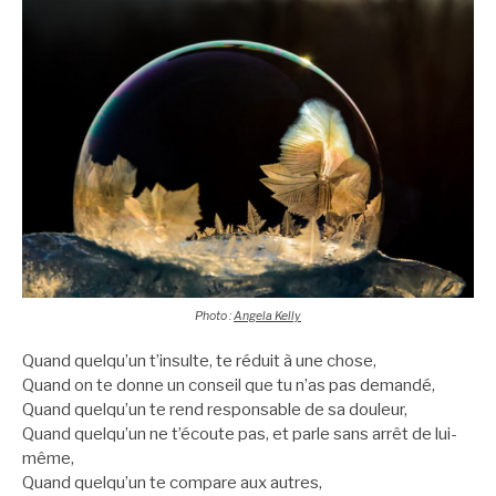
Photo :
Angela Kelly
Quand quelqu’un t’insulte, te réduit à une chose,
Quand on te donne un conseil que tu n’as pas demandé,
Quand que
lqu’un te rend responsable de sa douleur,
Quand quelqu’un ne t’écoute pas, et parle sans arrêt de lui-
même,
Quand quelqu’un te compare aux autres,