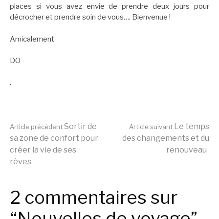
places si vous avez envie de prendre deux jours pour
décrocher et prendre soin de vous…. Bienvenue !
Amicalement
DO
.
Lire
Sortir de
Le temps
Article précédent
Article suivant
sa zone de confort pour
des changements et du
créer la vie de ses
renouveau
la
rêves
suite
2 commentaires sur
“Nouvelles de voyage”