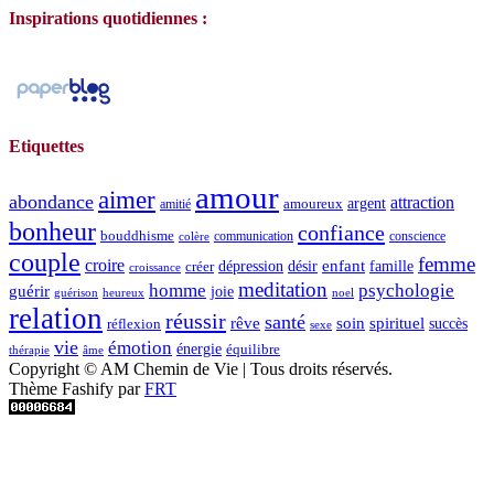
Inspirations quotidiennes :
Etiquettes
amour
aimer
abondance
attraction
argent
amoureux
amitié
bonheur
confiance
bouddhisme
communication
conscience
colère
couple
femme
croire
dépression
désir
enfant
créer
famille
croissance
meditation
homme
psychologie
guérir
joie
guérison
heureux
noel
relation
réussir
santé
spirituel
rêve
soin
succès
réflexion
sexe
vie
émotion
énergie
équilibre
thérapie
âme
Copyright © AM Chemin de Vie | Tous droits réservés.
Thème Fashify par
FRT