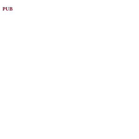
la
suite
PUB