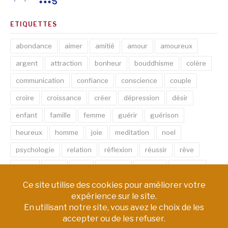
ETIQUETTES
abondance
aimer
amitié
amour
amoureux
argent
attraction
bonheur
bouddhisme
colère
communication
confiance
conscience
couple
croire
croissance
créer
dépression
désir
enfant
famille
femme
guérir
guérison
heureux
homme
joie
meditation
noel
psychologie
relation
réflexion
réussir
rêve
santé
sexe
soin
spirituel
succès
thérapie
vie
âme
émotion
énergie
équilibre