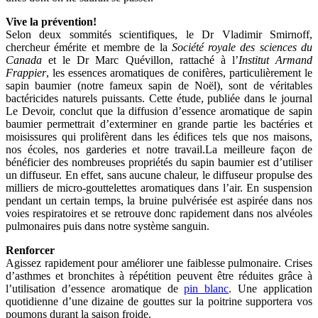
Vive la prévention!
Selon deux sommités scientifiques, le Dr Vladimir Smirnoff,
chercheur émérite et membre de la
Société royale des sciences du
Canada
et le Dr Marc Quévillon, rattaché à l’
Institut Armand
Frappier
, les essences aromatiques de conifères, particulièrement le
sapin baumier (notre fameux sapin de Noël), sont de véritables
bactéricides naturels puissants. Cette étude, publiée dans le journal
Le Devoir, conclut que la diffusion d’essence aromatique de sapin
baumier permettrait d’exterminer en grande partie les bactéries et
moisissures qui prolifèrent dans les édifices tels que nos maisons,
nos écoles, nos garderies et notre travail.La meilleure façon de
bénéficier des nombreuses propriétés du sapin baumier est d’utiliser
un diffuseur. En effet, sans aucune chaleur, le diffuseur propulse des
milliers de micro-gouttelettes aromatiques dans l’air. En suspension
pendant un certain temps, la bruine pulvérisée est aspirée dans nos
voies respiratoires et se retrouve donc rapidement dans nos alvéoles
pulmonaires puis dans notre système sanguin.
Renforcer
Agissez rapidement pour améliorer une faiblesse pulmonaire. Crises
d’asthmes et bronchites à répétition peuvent être réduites grâce à
l’utilisation d’essence aromatique de
pin blanc
. Une application
quotidienne d’une dizaine de gouttes sur la poitrine supportera vos
poumons durant la saison froide.