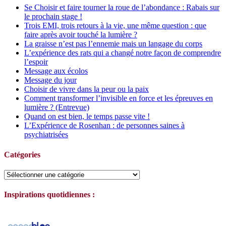
Se Choisir et faire tourner la roue de l’abondance : Rabais sur
le prochain stage !
Trois EMI, trois retours à la vie, une même question : que
faire après avoir touché la lumière ?
La graisse n’est pas l’ennemie mais un langage du corps
L’expérience des rats qui a changé notre façon de comprendre
l’espoir
Message aux écolos
Message du jour
Choisir de vivre dans la peur ou la paix
Comment transformer l’invisible en force et les épreuves en
lumière ? (Entrevue)
Quand on est bien, le temps passe vite !
L’Expérience de Rosenhan : de personnes saines à
psychiatrisées
Catégories
Catégories
Inspirations quotidiennes :