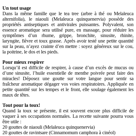
Un tout usage
Dans la même famille que le tea tree (arbre à thé ou Melaleuca
alternifolia), le niaouli (Melaleuca quinquenervia) possède des
propriétés antiseptiques et antivirales puissantes. Polyvalent, son
essence aromatique sera utilisé pure, en massage, pour réduire les
symptômes d’un rhume, grippe, bronchite, sinusite, rhinite,
laryngite, fièvre et toux grasse. Après avoir testé une petite quantité
sur la peau, n’ayez crainte d’en mettre : soyez généreux sur le cou,
la poitrine, le dos et les pieds.
Pour mieux respirer
Lorsqu’il est difficile de respirer, à cause d’un excès de mucus ou
d’une sinusite, l’huile essentielle de menthe poivrée peut faire des
miracles! Déposez une goutte sur votre langue pour sentir sa
fraîcheur aromatique dégager vos voies respiratoires. Appliquée en
petite quantité sur les tempes et le front, elle soulage également les
maux de têtes.
Tout pour la toux!
Quand la toux se présente, il est souvent encore plus difficile de
vaquer à ses occupations normales. La recette suivante pourra vous
être utile :
20 gouttes de niaouli (Melaleuca quinquenervia)
20 gouttes de ravintsare (Cinnamomum camphora à cinéol)