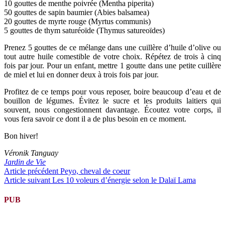
10 gouttes de menthe poivrée (Mentha piperita)
50 gouttes de sapin baumier (Abies balsamea)
20 gouttes de myrte rouge (Myrtus communis)
5 gouttes de thym saturéoïde (Thymus satureoïdes)
Prenez 5 gouttes de ce mélange dans une cuillère d’huile d’olive ou
tout autre huile comestible de votre choix. Répétez de trois à cinq
fois par jour. Pour un enfant, mettre 1 goutte dans une petite cuillère
de miel et lui en donner deux à trois fois par jour.
Profitez de ce temps pour vous reposer, boire beaucoup d’eau et de
bouillon de légumes. Évitez le sucre et les produits laitiers qui
souvent, nous congestionnent davantage. Écoutez votre corps, il
vous fera savoir ce dont il a de plus besoin en ce moment.
Bon hiver!
Véronik Tanguay
Jardin de Vie
Lire
Article précédent
Peyo, cheval de coeur
Article suivant
Les 10 voleurs d’énergie selon le Dalaï Lama
la
suite
PUB