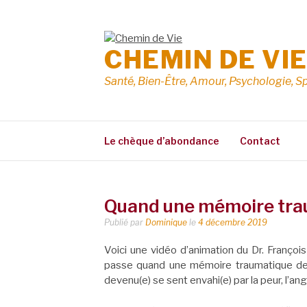
Aller
au
contenu
CHEMIN DE VI
Santé, Bien-Être, Amour, Psychologie, Sp
Le chèque d’abondance
Contact
Quand une mémoire trau
Publié par
Dominique
le
4 décembre 2019
Voici une vidéo d’animation du Dr. Françoi
passe quand une mémoire traumatique de l
devenu(e) se sent envahi(e) par la peur, l’ango