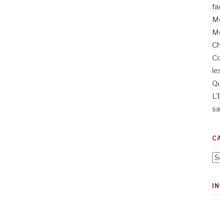
fa
Me
Me
Ch
Co
le
Qu
L’
sa
C
Ca
I