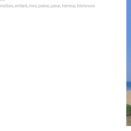
motion
,
enfant
,
moi
,
peine
,
peur
,
terreur
,
tristesse