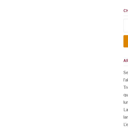
C
Re
A
Se
l’
Tr
qu
lu
La
la
L’