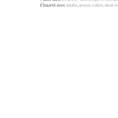
Étiqueté avec
adulte
,
amour
,
colère
,
deuil
,
é
suite