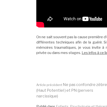
On ne sait souvent pas la cause première d
différentes techniques afin de la guérir. 
mémoires traumatiques, je vous invite à m
privée ou dans mes stages.
Les infos à ce li
Lire
Ne pas confondre zèbre
Article précédent
(Haut Potentiel ) et PN (pervers
narcissique)
la
Publié dans
Enfants
,
Psychologie et thérap