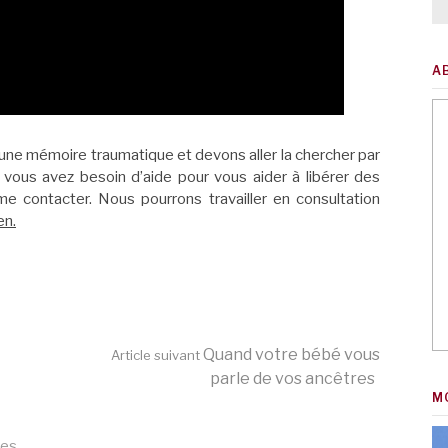
A
’une mémoire traumatique et devons aller la chercher par
Si vous avez besoin d’aide pour vous aider à libérer des
e contacter. Nous pourrons travailler en consultation
en.
Quand votre bébé vous
Article suivant
parle de vos ancêtres
M
ies