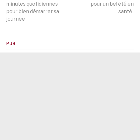
Lire
minutes quotidiennes
pour un bel été en
pour bien démarrer sa
santé
la
journée
suite
PUB