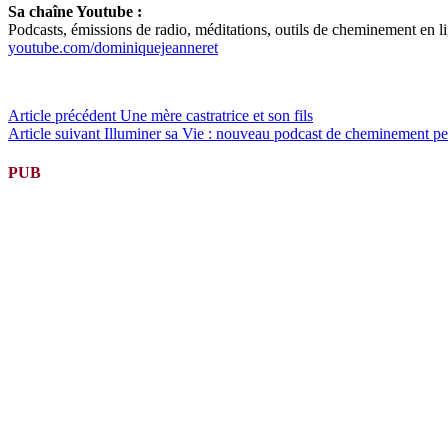
Sa chaîne Youtube :
Podcasts, émissions de radio, méditations, outils de cheminement en l
youtube.com/dominiquejeanneret
Lire
Article précédent
Une mère castratrice et son fils
Article suivant
Illuminer sa Vie : nouveau podcast de cheminement per
la
suite
PUB