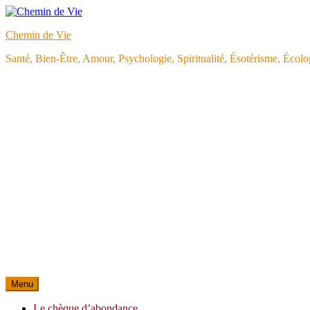
Aller
au
Chemin de Vie
contenu
Santé, Bien-Être, Amour, Psychologie, Spiritualité, Ésotérisme, Éco
Menu
Le chèque d’abondance