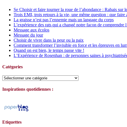
Se Choisir et faire tourner la roue de l’abondance : Rabais sur l
Trois EMI, trois retours à la vie, une même question : que faire 
La graisse n’est pas l’ennemie mais un langage du corps
L’expérience des rats qui a changé notre façon de comprendre l
Message aux écolos
Message du jour
Choisir de vivre dans la peur ou la paix
Comment transformer l’invisible en force et les épreuves en lum
Quand on est bien, le temps passe vite !
L’Expérience de Rosenhan : de personnes saines à psychiatrisé
Catégories
Catégories
Inspirations quotidiennes :
Etiquettes