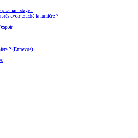
e prochain stage !
après avoir touché la lumière ?
’espoir
ière ? (Entrevue)
es