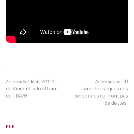
.
Lire
Lettre
10
Article précédent
Article suivant
de Vincent, ado atteint
caractéristiques des
de TDA/H
personnes qui n’ont pas
la
de dettes
suite
PUB