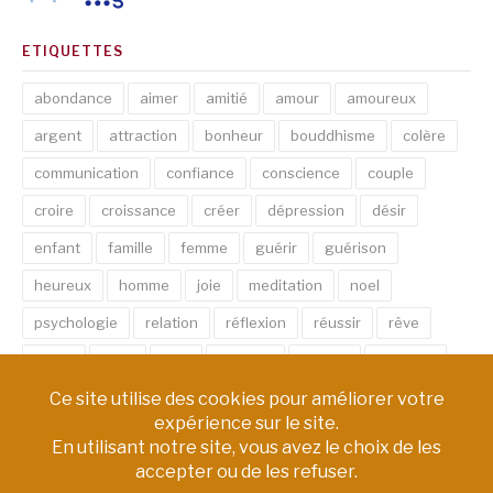
ETIQUETTES
abondance
aimer
amitié
amour
amoureux
argent
attraction
bonheur
bouddhisme
colère
communication
confiance
conscience
couple
croire
croissance
créer
dépression
désir
enfant
famille
femme
guérir
guérison
heureux
homme
joie
meditation
noel
psychologie
relation
réflexion
réussir
rêve
santé
sexe
soin
spirituel
succès
thérapie
vie
âme
émotion
énergie
équilibre