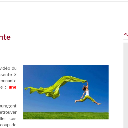
P
nte
 vidéo du
ésente 3
yonnante
ne :
une
ouragent
etrouver
ller ces
t coup de