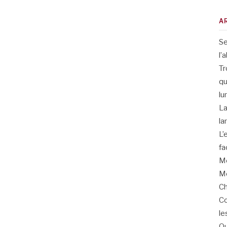
A
Se
l’
Tr
qu
lu
La
la
L’
fa
Me
Me
Ch
Co
le
Qu