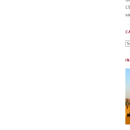
L’
sa
C
Ca
I