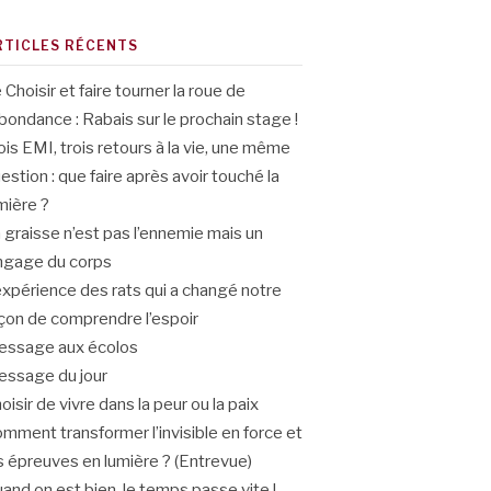
RTICLES RÉCENTS
 Choisir et faire tourner la roue de
abondance : Rabais sur le prochain stage !
ois EMI, trois retours à la vie, une même
estion : que faire après avoir touché la
mière ?
 graisse n’est pas l’ennemie mais un
ngage du corps
expérience des rats qui a changé notre
çon de comprendre l’espoir
ssage aux écolos
ssage du jour
oisir de vivre dans la peur ou la paix
mment transformer l’invisible en force et
s épreuves en lumière ? (Entrevue)
and on est bien, le temps passe vite !