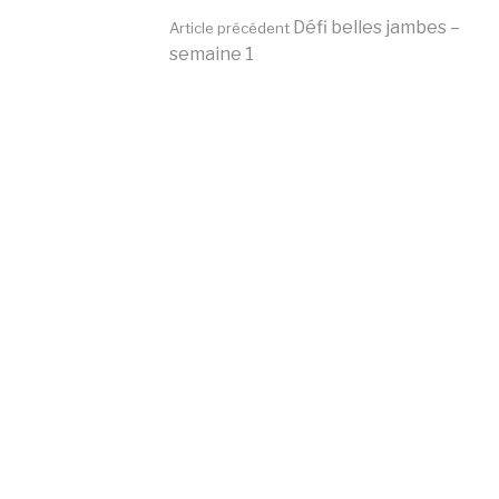
Lire
Défi belles jambes –
Article précédent
semaine 1
la
suite