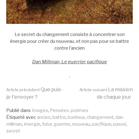
Le secret du changement consiste à concentrer son
énergie pour créer du nouveau, et non pas pour se battre
contre l’ancien
Dan Millman, Le guerrier pacifique
.
Lire
Que puis-
La mission
Article précédent
Article suivant
je t’envoyer ?
de chaque jour
la
Publié dans
Images
,
Pensées, poèmes
Étiqueté avec
ancien
,
battre
,
bonheur
,
changement
,
dan
millman
,
énergie
,
futur
,
guerrier
,
nouveau
,
pacifique
,
passé
,
suite
secret