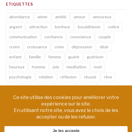
ETIQUETTES
abondance
aimer
amitié
amour
amoureux
argent
attraction
bonheur
bouddhisme
colère
communication
confiance
conscience
couple
croire
croissance
créer
dépression
désir
enfant
famille
femme
guérir
guérison
heureux
homme
joie
meditation
noel
psychologie
relation
réflexion
réussir
rêve
santé
sexe
soin
spirituel
succès
thérapie
vie
âme
émotion
énergie
équilibre
Copyright © AM Chemin de Vie | Tous droits réservés.
Thème Fashify par
FRT