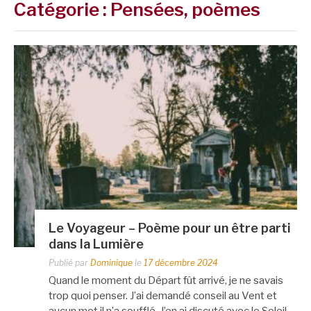
Catégorie :
Pensées, poèmes
Le Voyageur – Poème pour un être parti
dans la Lumière
Publié par
Dominique
le
17 décembre 2024
Quand le moment du Départ fût arrivé, je ne savais
trop quoi penser. J’ai demandé conseil au Vent et
aucun mot il n’a soufflé. J’en ai discuté avec le Soleil