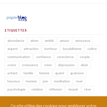
ETIQUETTES
abondance
aimer
amitié
amour
amoureux
argent
attraction
bonheur
bouddhisme
colère
communication
confiance
conscience
couple
croire
croissance
créer
dépression
désir
enfant
famille
femme
guérir
guérison
heureux
homme
joie
meditation
noel
psychologie
relation
réflexion
réussir
rêve
santé
sexe
soin
spirituel
succès
thérapie
vie
âme
émotion
énergie
équilibre