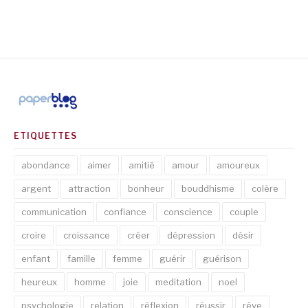
ETIQUETTES
abondance
aimer
amitié
amour
amoureux
argent
attraction
bonheur
bouddhisme
colère
communication
confiance
conscience
couple
croire
croissance
créer
dépression
désir
enfant
famille
femme
guérir
guérison
heureux
homme
joie
meditation
noel
psychologie
relation
réflexion
réussir
rêve