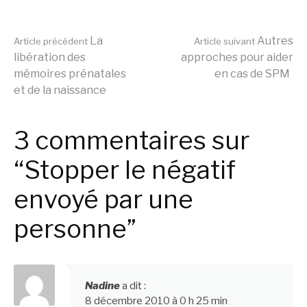
Lire
La
Autres
Article précédent
Article suivant
libération des
approches pour aider
mémoires prénatales
en cas de SPM
la
et de la naissance
suite
3 commentaires sur
“Stopper le négatif
envoyé par une
personne”
Nadine
a dit :
8 décembre 2010 à 0 h 25 min