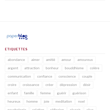
ETIQUETTES
abondance
aimer
amitié
amour
amoureux
argent
attraction
bonheur
bouddhisme
colère
communication
confiance
conscience
couple
croire
croissance
créer
dépression
désir
enfant
famille
femme
guérir
guérison
heureux
homme
joie
meditation
noel
psychologie
relation
réflexion
réussir
rêve