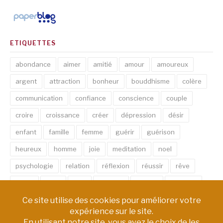
ETIQUETTES
abondance
aimer
amitié
amour
amoureux
argent
attraction
bonheur
bouddhisme
colère
communication
confiance
conscience
couple
croire
croissance
créer
dépression
désir
enfant
famille
femme
guérir
guérison
heureux
homme
joie
meditation
noel
psychologie
relation
réflexion
réussir
rêve
santé
sexe
soin
spirituel
succès
thérapie
vie
âme
émotion
énergie
équilibre