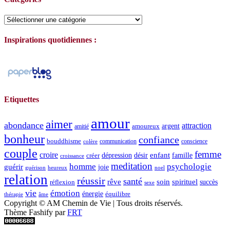
Catégories
Inspirations quotidiennes :
Etiquettes
amour
aimer
abondance
attraction
argent
amoureux
amitié
bonheur
confiance
bouddhisme
communication
conscience
colère
couple
femme
croire
dépression
désir
enfant
créer
famille
croissance
meditation
homme
psychologie
guérir
joie
guérison
heureux
noel
relation
réussir
santé
spirituel
rêve
soin
succès
réflexion
sexe
vie
émotion
énergie
équilibre
thérapie
âme
Copyright © AM Chemin de Vie | Tous droits réservés.
Thème Fashify par
FRT