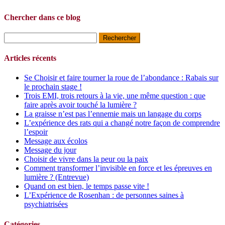
Chercher dans ce blog
Rechercher :
Articles récents
Se Choisir et faire tourner la roue de l’abondance : Rabais sur
le prochain stage !
Trois EMI, trois retours à la vie, une même question : que
faire après avoir touché la lumière ?
La graisse n’est pas l’ennemie mais un langage du corps
L’expérience des rats qui a changé notre façon de comprendre
l’espoir
Message aux écolos
Message du jour
Choisir de vivre dans la peur ou la paix
Comment transformer l’invisible en force et les épreuves en
lumière ? (Entrevue)
Quand on est bien, le temps passe vite !
L’Expérience de Rosenhan : de personnes saines à
psychiatrisées
Catégories