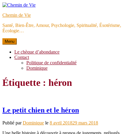
Aller
au
Chemin de Vie
contenu
Santé, Bien-Être, Amour, Psychologie, Spiritualité, Ésotérisme,
Écologie…
Menu
Le chèque d’abondance
Contact
Politique de confidentialité
Dominique
Étiquette :
héron
Le petit chien et le héron
Publié par
Dominique
le
8 avril 2018
29 mars 2018
Une belle histoire à découvrir à propos de jugements, préjugés,