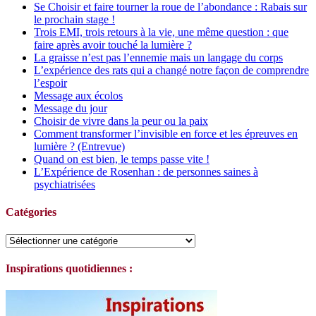
Se Choisir et faire tourner la roue de l’abondance : Rabais sur
le prochain stage !
Trois EMI, trois retours à la vie, une même question : que
faire après avoir touché la lumière ?
La graisse n’est pas l’ennemie mais un langage du corps
L’expérience des rats qui a changé notre façon de comprendre
l’espoir
Message aux écolos
Message du jour
Choisir de vivre dans la peur ou la paix
Comment transformer l’invisible en force et les épreuves en
lumière ? (Entrevue)
Quand on est bien, le temps passe vite !
L’Expérience de Rosenhan : de personnes saines à
psychiatrisées
Catégories
Catégories
Inspirations quotidiennes :