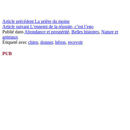
Lire
Article précédent
La prière du moine
Article suivant
L’ennemi de la réussite, c’est l’ego
la
Publié dans
Abondance et prospérité
,
Belles histoires
,
Nature et
suite
animaux
Étiqueté avec
chien
,
donner
,
héron
,
recevoir
PUB