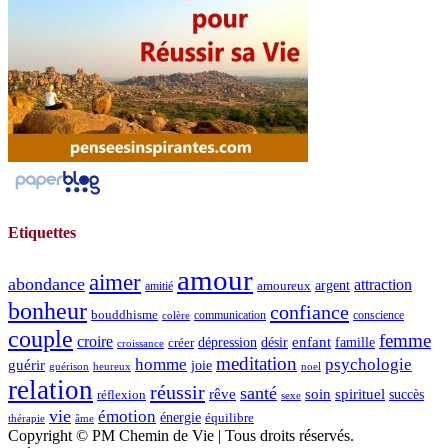
Etiquettes
amour
aimer
abondance
attraction
argent
amoureux
amitié
bonheur
confiance
bouddhisme
communication
conscience
colère
couple
femme
croire
dépression
désir
enfant
créer
famille
croissance
meditation
homme
psychologie
guérir
joie
guérison
heureux
noel
relation
réussir
santé
spirituel
rêve
soin
succès
réflexion
sexe
vie
émotion
énergie
équilibre
thérapie
âme
Copyright © PM Chemin de Vie | Tous droits réservés.