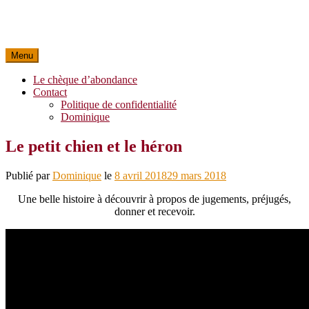
Menu
Le chèque d’abondance
Contact
Politique de confidentialité
Dominique
Le petit chien et le héron
Publié par
Dominique
le
8 avril 2018
29 mars 2018
Une belle histoire à découvrir à propos de jugements, préjugés,
donner et recevoir.