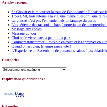
Articles récents
Se Choisir et faire tourner la roue de l’abondance : Rabais sur l
Trois EMI, trois retours à la vie, une même question : que faire 
La graisse n’est pas l’ennemie mais un langage du corps
L’expérience des rats qui a changé notre façon de comprendre l
Message aux écolos
Message du jour
Choisir de vivre dans la peur ou la paix
Comment transformer l’invisible en force et les épreuves en lum
Quand on est bien, le temps passe vite !
L’Expérience de Rosenhan : de personnes saines à psychiatrisé
Catégories
Catégories
Inspirations quotidiennes :
Etiquettes