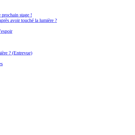
e prochain stage !
après avoir touché la lumière ?
’espoir
ière ? (Entrevue)
es