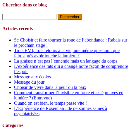
Chercher dans ce blog
Rechercher :
Articles récents
Se Choisir et faire tourner la roue de l’abondance : Rabais sur
le prochain stage !
Trois EMI, trois retours à la vie, une même question : que
faire après avoir touché la lumière ?
La graisse n’est pas l’ennemie mais un langage du corps
L’expérience des rats qui a changé notre façon de comprendre
l’espoir
Message aux écolos
Message du jour
Choisir de vivre dans la peur ou la paix
Comment transformer l’invisible en force et les épreuves en
lumière ? (Entrevue)
Quand on est bien, le temps passe vite !
L’Expérience de Rosenhan : de personnes saines à
psychiatrisées
Catégories