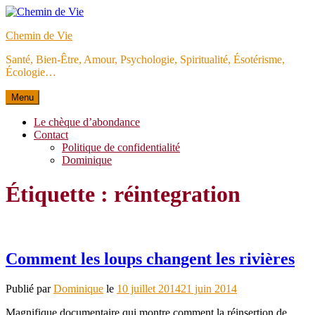
Aller
au
Chemin de Vie
contenu
Santé, Bien-Être, Amour, Psychologie, Spiritualité, Ésotérisme,
Écologie…
Menu
Le chèque d’abondance
Contact
Politique de confidentialité
Dominique
Étiquette :
réintegration
Comment les loups changent les rivières
Publié par
Dominique
le
10 juillet 2014
21 juin 2014
Magnifique documentaire qui montre comment la réinsertion de