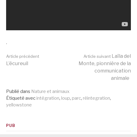
.
Lire
Laïla del
Article précédent
Article suivant
L’écureuil
Monte, pionnière de la
communication
la
animale
Publié dans
Nature et animaux
suite
Étiqueté avec
intégration
,
loup
,
parc
,
réintegration
,
yellowstone
PUB