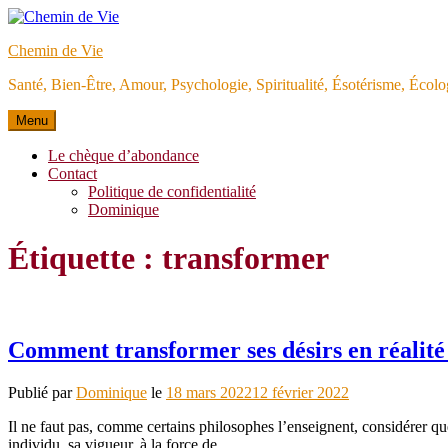
Aller
au
Chemin de Vie
contenu
Santé, Bien-Être, Amour, Psychologie, Spiritualité, Ésotérisme, Éco
Menu
Le chèque d’abondance
Contact
Politique de confidentialité
Dominique
Étiquette :
transformer
Comment transformer ses désirs en réalité
Publié par
Dominique
le
18 mars 2022
12 février 2022
Il ne faut pas, comme certains philosophes l’enseignent, considérer que
individu, sa vigueur, à la force de…