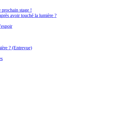
e prochain stage !
après avoir touché la lumière ?
’espoir
ière ? (Entrevue)
es