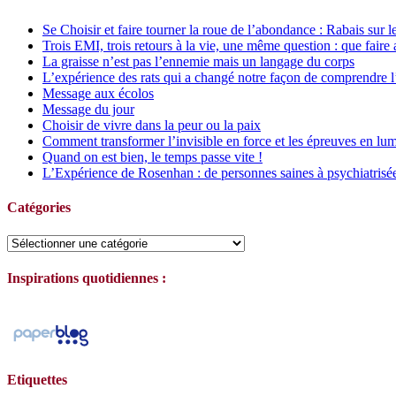
Se Choisir et faire tourner la roue de l’abondance : Rabais sur l
Trois EMI, trois retours à la vie, une même question : que faire 
La graisse n’est pas l’ennemie mais un langage du corps
L’expérience des rats qui a changé notre façon de comprendre l
Message aux écolos
Message du jour
Choisir de vivre dans la peur ou la paix
Comment transformer l’invisible en force et les épreuves en lum
Quand on est bien, le temps passe vite !
L’Expérience de Rosenhan : de personnes saines à psychiatrisé
Catégories
Catégories
Inspirations quotidiennes :
Etiquettes