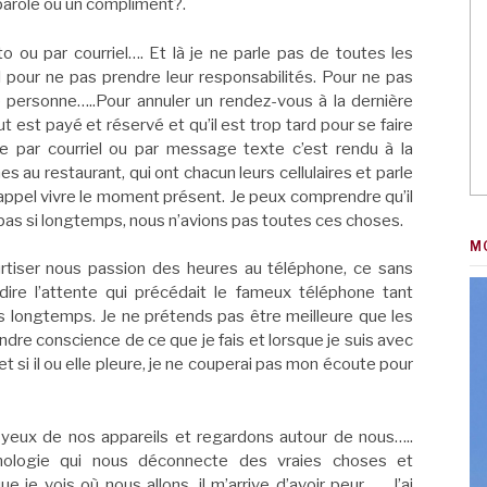
parole ou un compliment?.
xto ou par courriel…. Et là je ne parle pas de toutes les
l pour ne pas prendre leur responsabilités. Pour ne pas
ne personne…..Pour annuler un rendez-vous à la dernière
est payé et réservé et qu’il est trop tard pour se faire
e par courriel ou par message texte c’est rendu à la
 au restaurant, qui ont chacun leurs cellulaires et parle
’appel vivre le moment présent. Je peux comprendre qu’il
a pas si longtemps, nous n’avions pas toutes ces choses.
M
tiser nous passion des heures au téléphone, ce sans
dire l’attente qui précédait le fameux téléphone tant
rès longtemps. Je ne prétends pas être meilleure que les
endre conscience de ce que je fais et lorsque je suis avec
 et si il ou elle pleure, je ne couperai pas mon écoute pour
 yeux de nos appareils et regardons autour de nous…..
hnologie qui nous déconnecte des vraies choses et
 je vois où nous allons, il m’arrive d’avoir peur…….J’ai