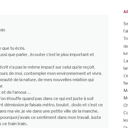
A
Se
min
l’
Tr
qu
 que tu écris.
lu
ssi que parler , écouter c’est le plus important et
La
crit n’a pas le même impact sur celui qui le reçoit.
la
utours de moi, contempler mon environnement et vivre.
L’
a beauté de la nature, de mes nouvelles relation qui
fa
r.
Me
 et de l’amour….
Me
l’on étouffe quand pas dans ce qui est juste à soi!
ant démission je faisais métro, boulot , dodo et c’est ce
Ch
ans ma vie. je vie dans une petite ville de la manche,
Co
ourquoi j’avais ce sentiment dans mon travail. Juste
le
ce train train..
Qu