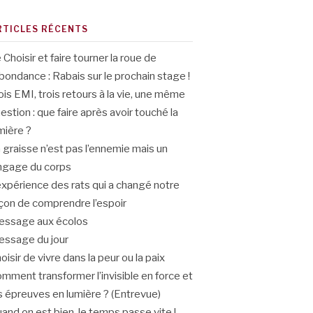
RTICLES RÉCENTS
 Choisir et faire tourner la roue de
abondance : Rabais sur le prochain stage !
ois EMI, trois retours à la vie, une même
estion : que faire après avoir touché la
mière ?
 graisse n’est pas l’ennemie mais un
ngage du corps
expérience des rats qui a changé notre
çon de comprendre l’espoir
ssage aux écolos
ssage du jour
oisir de vivre dans la peur ou la paix
mment transformer l’invisible en force et
s épreuves en lumière ? (Entrevue)
and on est bien, le temps passe vite !