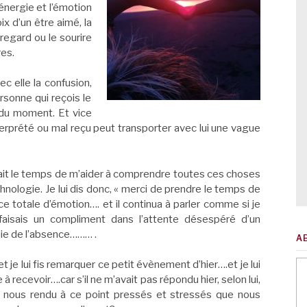
’énergie et l’émotion
ix d’un être aimé, la
regard ou le sourire
es.
 elle la confusion,
ersonne qui reçois le
 du moment. Et vice
terprété ou mal reçu peut transporter avec lui une vague
renait le temps de m’aider à comprendre toutes ces choses
hnologie. Je lui dis donc, « merci de prendre le temps de
totale d’émotion…. et il continua à parler comme si je
 faisais un compliment dans l’attente désespéré d’un
die de l’absence……… .
A
 et je lui fis remarquer ce petit évènement d’hier….et je lui
à recevoir….car s’il ne m’avait pas répondu hier, selon lui,
s nous rendu à ce point pressés et stressés que nous