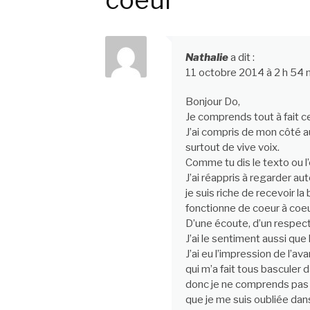
suite
coeur”
Nathalie
a dit :
11 octobre 2014 à 2 h 54 
Bonjour Do,
Je comprends tout à fait ce
J’ai compris de mon côté au
surtout de vive voix.
Comme tu dis le texto ou l’é
J’ai réappris à regarder a
je suis riche de recevoir l
fonctionne de coeur à coeu
D’une écoute, d’un respect
J’ai le sentiment aussi que 
J’ai eu l’impression de l’av
qui m’a fait tous basculer d
donc je ne comprends pas p
que je me suis oubliée dans 