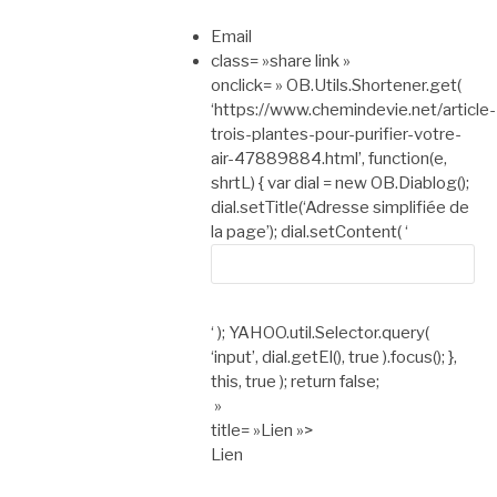
Email
class= »share link »
onclick= » OB.Utils.Shortener.get(
‘https://www.chemindevie.net/article-
trois-plantes-pour-purifier-votre-
air-47889884.html’, function(e,
shrtL) { var dial = new OB.Diablog();
dial.setTitle(‘Adresse simplifiée de
la page’); dial.setContent( ‘
‘ ); YAHOO.util.Selector.query(
‘input’, dial.getEl(), true ).focus(); },
this, true ); return false;
»
title= »Lien »>
Lien