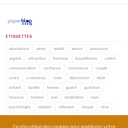
ETIQUETTES
abondance
aimer
amitié
amour
amoureux
argent
attraction
bonheur
bouddhisme
colère
communication
confiance
conscience
couple
croire
croissance
créer
dépression
désir
enfant
famille
femme
guérir
guérison
heureux
homme
joie
meditation
noel
psychologie
relation
réflexion
réussir
rêve
santé
sexe
soin
spirituel
succès
thérapie
vie
âme
émotion
énergie
équilibre