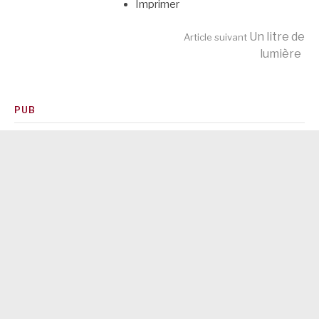
Imprimer
Lire
Un litre de
Article suivant
lumière
la
PUB
suite