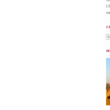
L’
sa
C
Ca
I