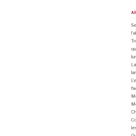
A
Se
l’
Tr
qu
lu
La
la
L’
fa
Me
Me
Ch
Co
le
Qu