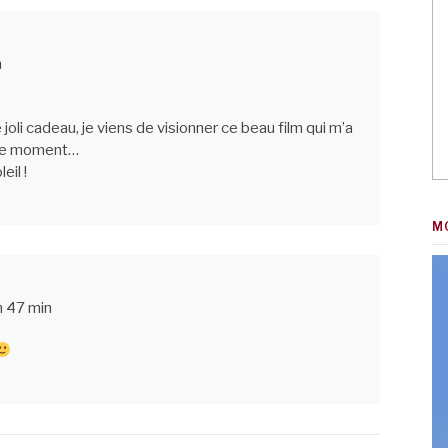
n
oli cadeau, je viens de visionner ce beau film qui m’a
ble moment…
eil !
M
h 47 min