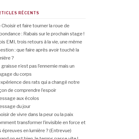
RTICLES RÉCENTS
 Choisir et faire tourner la roue de
abondance : Rabais sur le prochain stage !
ois EMI, trois retours à la vie, une même
estion : que faire après avoir touché la
mière ?
 graisse n’est pas l’ennemie mais un
ngage du corps
expérience des rats qui a changé notre
çon de comprendre l’espoir
ssage aux écolos
ssage du jour
oisir de vivre dans la peur ou la paix
mment transformer l’invisible en force et
s épreuves en lumière ? (Entrevue)
and on est bien, le temps passe vite !