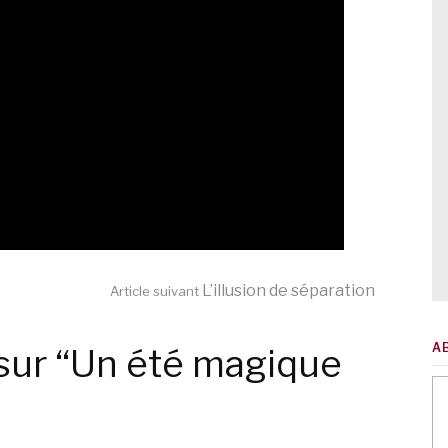
L’illusion de séparation
Article suivant
A
sur “Un été magique