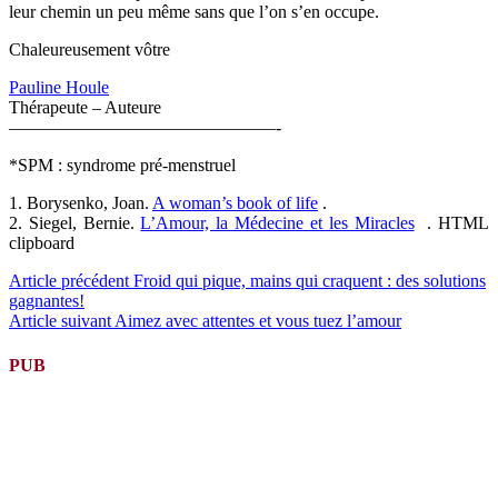
leur chemin un peu même sans que l’on s’en occupe.
Chaleureusement vôtre
Pauline Houle
Thérapeute – Auteure
———————————————-
*SPM : syndrome pré-menstruel
1. Borysenko, Joan.
A woman’s book of life
.
2. Siegel, Bernie.
L’Amour, la Médecine et les Miracles
. HTML
clipboard
Lire
Article précédent
Froid qui pique, mains qui craquent : des solutions
gagnantes!
la
Article suivant
Aimez avec attentes et vous tuez l’amour
suite
PUB