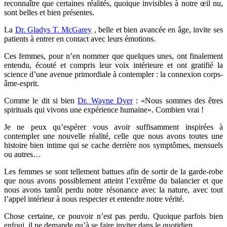
reconnaître que certaines réalités, quoique invisibles à notre œil nu,
sont belles et bien présentes.
La
Dr. Gladys T. McGarey
, belle et bien avancée en âge, invite ses
patients à entrer en contact avec leurs émotions.
Ces femmes, pour n’en nommer que quelques unes, ont finalement
entendu, écouté et compris leur voix intérieure et ont gratifié la
science d’une avenue primordiale à contempler : la connexion corps-
âme-esprit.
Comme le dit si bien
Dr. Wayne Dyer
: «Nous sommes des êtres
spirituals qui vivons une expérience humaine». Combien vrai !
Je ne peux qu’espérer vous avoir suffisamment inspirées à
contempler une nouvelle réalité, celle que nous avons toutes une
histoire bien intime qui se cache derrière nos symptômes, mensuels
ou autres…
Les femmes se sont tellement battues afin de sortir de la garde-robe
que nous avons possiblement atteint l’extrême du balancier et que
nous avons tantôt perdu notre résonance avec la nature, avec tout
l’appel intérieur à nous respecter et entendre notre vérité.
Chose certaine, ce pouvoir n’est pas perdu. Quoique parfois bien
enfoui, il ne demande qu’à se faire inviter dans le quotidien.