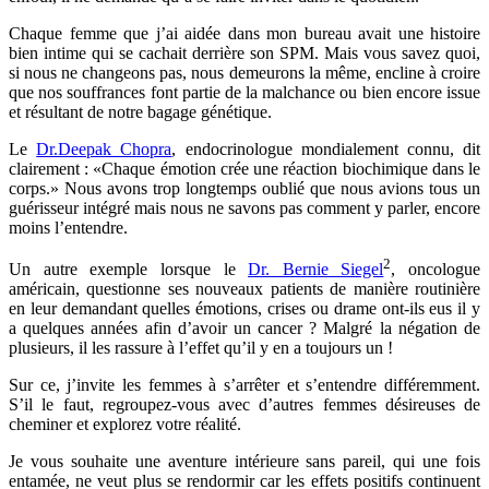
Chaque femme que j’ai aidée dans mon bureau avait une histoire
bien intime qui se cachait derrière son SPM. Mais vous savez quoi,
si nous ne changeons pas, nous demeurons la même, encline à croire
que nos souffrances font partie de la malchance ou bien encore issue
et résultant de notre bagage génétique.
Le
Dr.Deepak Chopra
, endocrinologue mondialement connu, dit
clairement : «Chaque émotion crée une réaction biochimique dans le
corps.» Nous avons trop longtemps oublié que nous avions tous un
guérisseur intégré mais nous ne savons pas comment y parler, encore
moins l’entendre.
2
Un autre exemple lorsque le
Dr. Bernie Siegel
, oncologue
américain, questionne ses nouveaux patients de manière routinière
en leur demandant quelles émotions, crises ou drame ont-ils eus il y
a quelques années afin d’avoir un cancer ? Malgré la négation de
plusieurs, il les rassure à l’effet qu’il y en a toujours un !
Sur ce, j’invite les femmes à s’arrêter et s’entendre différemment.
S’il le faut, regroupez-vous avec d’autres femmes désireuses de
cheminer et explorez votre réalité.
Je vous souhaite une aventure intérieure sans pareil, qui une fois
entamée, ne veut plus se rendormir car les effets positifs continuent