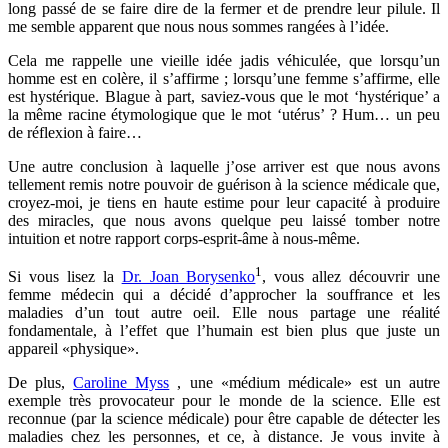
long passé de se faire dire de la fermer et de prendre leur pilule. Il
me semble apparent que nous nous sommes rangées à l’idée.
Cela me rappelle une vieille idée jadis véhiculée, que lorsqu’un
homme est en colère, il s’affirme ; lorsqu’une femme s’affirme, elle
est hystérique. Blague à part, saviez-vous que le mot ‘hystérique’ a
la même racine étymologique que le mot ‘utérus’ ? Hum… un peu
de réflexion à faire…
Une autre conclusion à laquelle j’ose arriver est que nous avons
tellement remis notre pouvoir de guérison à la science médicale que,
croyez-moi, je tiens en haute estime pour leur capacité à produire
des miracles, que nous avons quelque peu laissé tomber notre
intuition et notre rapport corps-esprit-âme à nous-même.
1
Si vous lisez la
Dr. Joan Borysenko
, vous allez découvrir une
femme médecin qui a décidé d’approcher la souffrance et les
maladies d’un tout autre oeil. Elle nous partage une réalité
fondamentale, à l’effet que l’humain est bien plus que juste un
appareil «physique».
De plus,
Caroline Myss
, une «médium médicale» est un autre
exemple très provocateur pour le monde de la science. Elle est
reconnue (par la science médicale) pour être capable de détecter les
maladies chez les personnes, et ce, à distance. Je vous invite à