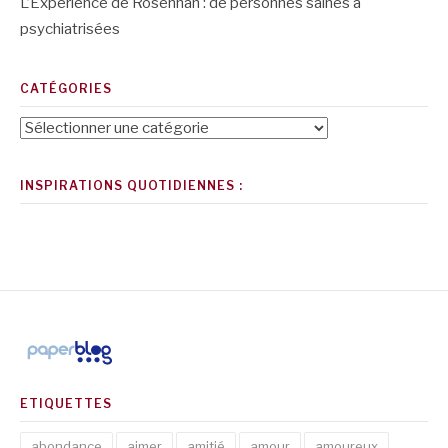
L’Expérience de Rosenhan : de personnes saines à
psychiatrisées
CATÉGORIES
Catégories
INSPIRATIONS QUOTIDIENNES :
ETIQUETTES
abondance
aimer
amitié
amour
amoureux