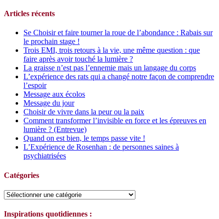
Articles récents
Se Choisir et faire tourner la roue de l’abondance : Rabais sur
le prochain stage !
Trois EMI, trois retours à la vie, une même question : que
faire après avoir touché la lumière ?
La graisse n’est pas l’ennemie mais un langage du corps
L’expérience des rats qui a changé notre façon de comprendre
l’espoir
Message aux écolos
Message du jour
Choisir de vivre dans la peur ou la paix
Comment transformer l’invisible en force et les épreuves en
lumière ? (Entrevue)
Quand on est bien, le temps passe vite !
L’Expérience de Rosenhan : de personnes saines à
psychiatrisées
Catégories
Catégories
Inspirations quotidiennes :