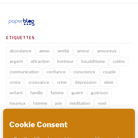
ETIQUETTES
abondance
aimer
amitié
amour
amoureux
argent
attraction
bonheur
bouddhisme
colère
communication
confiance
conscience
couple
croire
croissance
créer
dépression
désir
enfant
famille
femme
guérir
guérison
heureux
homme
joie
meditation
noel
psychologie
relation
réflexion
réussir
rêve
santé
sexe
soin
spirituel
succès
thérapie
vie
âme
émotion
énergie
équilibre