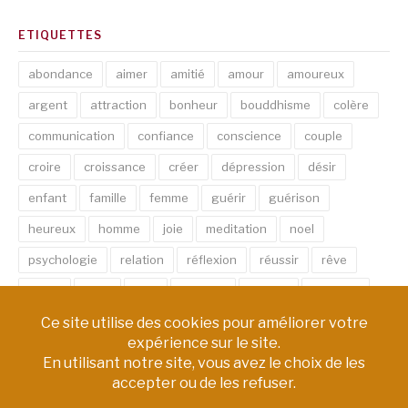
ETIQUETTES
abondance
aimer
amitié
amour
amoureux
argent
attraction
bonheur
bouddhisme
colère
communication
confiance
conscience
couple
croire
croissance
créer
dépression
désir
enfant
famille
femme
guérir
guérison
heureux
homme
joie
meditation
noel
psychologie
relation
réflexion
réussir
rêve
santé
sexe
soin
spirituel
succès
thérapie
vie
âme
émotion
énergie
équilibre
Copyright © AM Chemin de Vie | Tous droits réservés.