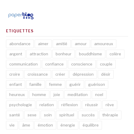
ETIQUETTES
abondance
aimer
amitié
amour
amoureux
argent
attraction
bonheur
bouddhisme
colère
communication
confiance
conscience
couple
croire
croissance
créer
dépression
désir
enfant
famille
femme
guérir
guérison
heureux
homme
joie
meditation
noel
psychologie
relation
réflexion
réussir
rêve
santé
sexe
soin
spirituel
succès
thérapie
vie
âme
émotion
énergie
équilibre