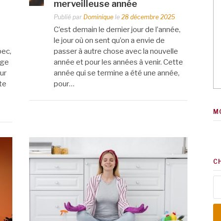
merveilleuse année
Publié par
Dominique
le
28 décembre 2025
C’est demain le dernier jour de l’année,
le jour où on sent qu’on a envie de
bec,
passer à autre chose avec la nouvelle
age
année et pour les années à venir. Cette
ur
année qui se termine a été une année,
te
pour…
M
C
Re