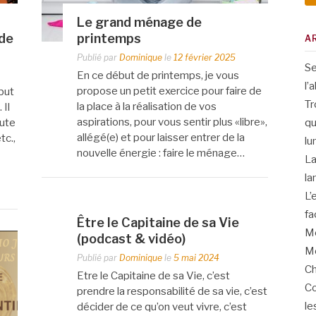
Le grand ménage de
 de
printemps
A
Publié par
Dominique
le
12 février 2025
Se
En ce début de printemps, je vous
l’
propose un petit exercice pour faire de
but
Tr
la place à la réalisation de vos
 Il
aspirations, pour vous sentir plus «libre»,
qu
oute
allégé(e) et pour laisser entrer de la
tc.,
lu
nouvelle énergie : faire le ménage…
La
la
L’
fa
Être le Capitaine de sa Vie
Me
(podcast & vidéo)
Me
Publié par
Dominique
le
5 mai 2024
Ch
Etre le Capitaine de sa Vie, c’est
Co
prendre la responsabilité de sa vie, c’est
le
décider de ce qu’on veut vivre, c’est