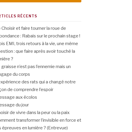
RTICLES RÉCENTS
 Choisir et faire tourner la roue de
abondance : Rabais sur le prochain stage !
ois EMI, trois retours à la vie, une même
estion : que faire après avoir touché la
mière ?
 graisse n’est pas l’ennemie mais un
ngage du corps
expérience des rats qui a changé notre
çon de comprendre l’espoir
ssage aux écolos
ssage du jour
oisir de vivre dans la peur ou la paix
mment transformer l’invisible en force et
s épreuves en lumière ? (Entrevue)