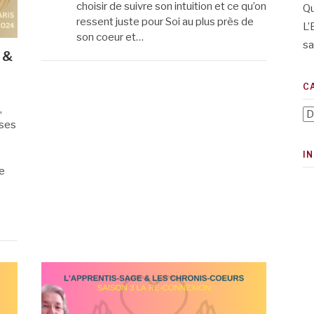
choisir de suivre son intuition et ce qu’on
Qu
ressent juste pour Soi au plus près de
L’
son coeur et…
sa
 &
C
,
Ca
oses
I
ce