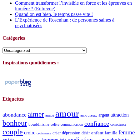
Comment transformer l’invisible en force et les épreuves en
lumière ? (Entrevue)
Quand on est bien, le temps passe vite !
L’Expérience de Rosenhan : de personnes saines à
psychiatrisées
Catégories
Catégories
Inspirations quotidiennes :
Etiquettes
amour
aimer
abondance
attraction
argent
amoureux
amitié
bonheur
confiance
bouddhisme
communication
conscience
colère
couple
femme
croire
dépression
désir
enfant
créer
famille
croissance
meditation
homme
psychologie