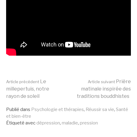
Lire
Le
Prière
Article précédent
Article suivant
millepertuis, notre
matinale inspirée des
rayon de soleil
traditions bouddhistes
la
Publié dans
Psychologie et thérapies
,
Réussir sa vie
,
Santé
et bien-être
suite
Étiqueté avec
dépression
,
maladie
,
pression