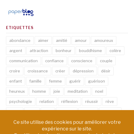
ETIQUETTES
abondance
aimer
amitié
amour
amoureux
argent
attraction
bonheur
bouddhisme
colère
communication
confiance
conscience
couple
croire
croissance
créer
dépression
désir
enfant
famille
femme
guérir
guérison
heureux
homme
joie
meditation
noel
psychologie
relation
réflexion
réussir
rêve
santé
sexe
soin
spirituel
succès
thérapie
vie
âme
émotion
énergie
équilibre