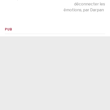
déconnecter les
la
émotions, par Darpan
suite
PUB