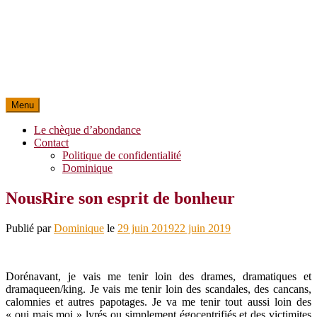
Menu
Le chèque d’abondance
Contact
Politique de confidentialité
Dominique
NousRire son esprit de bonheur
Publié par
Dominique
le
29 juin 2019
22 juin 2019
Dorénavant, je vais me tenir loin des drames, dramatiques et
dramaqueen/king. Je vais me tenir loin des scandales, des cancans,
calomnies et autres papotages. Je va me tenir tout aussi loin des
« oui mais moi » lyrés ou simplement égocentrifiés et des victimites