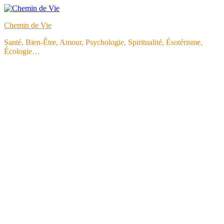
Aller
au
Chemin de Vie
contenu
Santé, Bien-Être, Amour, Psychologie, Spiritualité, Ésotérisme,
Écologie…