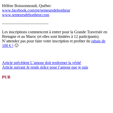
Hélène Boissonneault, Québec
www.facebook.com/pg/semeursdebonheur
www.semeursdebonheur.com
———————————–
Les inscriptions commencent à entrer pour la Grande Traversée en
Bretagne et au Maroc (et elles sont limitées à 12 participants).
N’attendez pas pour faire votre inscription et profiter du
rabais de
100 € !
🙂
Lire
Article précédent
L’amour doit renfermer la vérité
Article suivant
Je rends grâce pour l’amour que je suis
la
suite
PUB