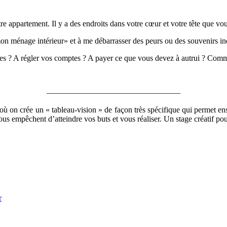
re appartement. Il y a des endroits dans votre cœur et votre tête que vou
mon ménage intérieur» et à me débarrasser des peurs ou des souvenirs i
s ? A régler vos comptes ? A payer ce que vous devez à autrui ? Commen
————————————————–
où on crée un « tableau-vision » de façon très spécifique qui permet ensui
us empêchent d’atteindre vos buts et vous réaliser. Un stage créatif po
r