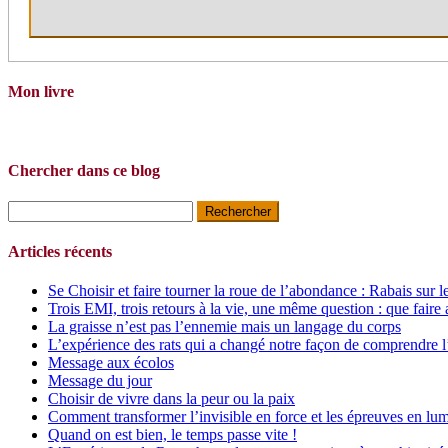
Mon livre
Chercher dans ce blog
Rechercher :
Articles récents
Se Choisir et faire tourner la roue de l’abondance : Rabais sur l
Trois EMI, trois retours à la vie, une même question : que faire 
La graisse n’est pas l’ennemie mais un langage du corps
L’expérience des rats qui a changé notre façon de comprendre l
Message aux écolos
Message du jour
Choisir de vivre dans la peur ou la paix
Comment transformer l’invisible en force et les épreuves en lum
Quand on est bien, le temps passe vite !