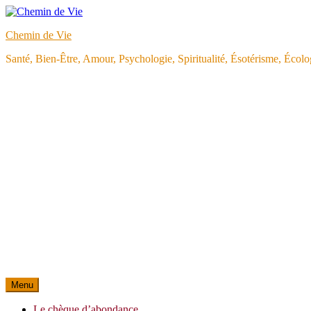
Aller
au
Chemin de Vie
contenu
Santé, Bien-Être, Amour, Psychologie, Spiritualité, Ésotérisme, Éco
Menu
Le chèque d’abondance