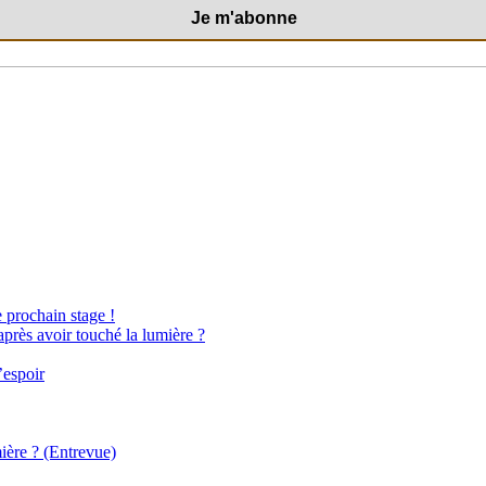
e prochain stage !
après avoir touché la lumière ?
’espoir
ière ? (Entrevue)