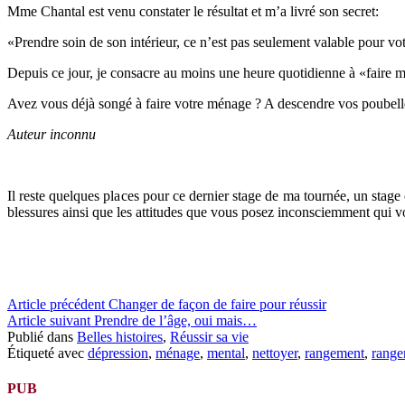
Mme Chantal est venu constater le résultat et m’a livré son secret:
«Prendre soin de son intérieur, ce n’est pas seulement valable pour vot
Depuis ce jour, je consacre au moins une heure quotidienne à «faire 
Avez vous déjà songé à faire votre ménage ? A descendre vos poubelle
Auteur inconnu
Il reste quelques places pour ce dernier stage de ma tournée, un stage 
blessures ainsi que les attitudes que vous posez inconsciemment qui vo
Lire
Article précédent
Changer de façon de faire pour réussir
Article suivant
Prendre de l’âge, oui mais…
la
Publié dans
Belles histoires
,
Réussir sa vie
suite
Étiqueté avec
dépression
,
ménage
,
mental
,
nettoyer
,
rangement
,
range
PUB