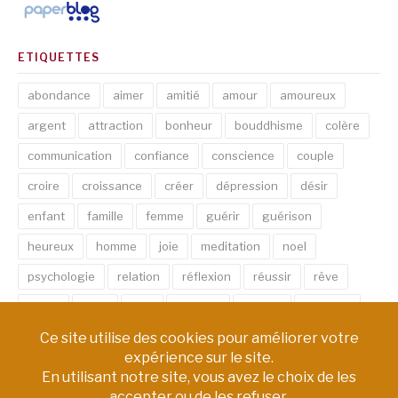
ETIQUETTES
abondance
aimer
amitié
amour
amoureux
argent
attraction
bonheur
bouddhisme
colère
communication
confiance
conscience
couple
croire
croissance
créer
dépression
désir
enfant
famille
femme
guérir
guérison
heureux
homme
joie
meditation
noel
psychologie
relation
réflexion
réussir
rêve
santé
sexe
soin
spirituel
succès
thérapie
vie
âme
émotion
énergie
équilibre