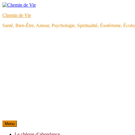
Aller
au
Chemin de Vie
contenu
Santé, Bien-Être, Amour, Psychologie, Spiritualité, Ésotérisme, Éco
Menu
Le chèque d’abondance