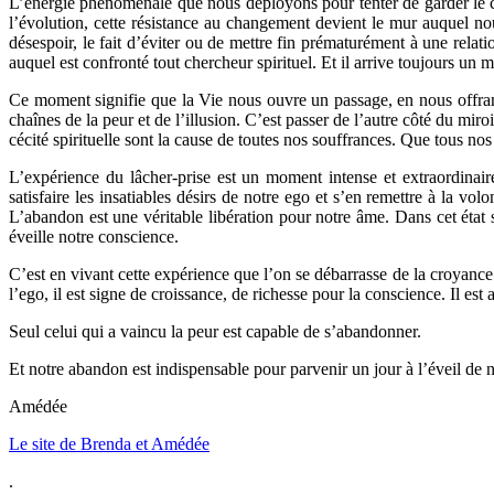
L’énergie phénoménale que nous déployons pour tenter de garder le co
l’évolution, cette résistance au changement devient le mur auquel nou
désespoir, le fait d’éviter ou de mettre fin prématurément à une relat
auquel est confronté tout chercheur spirituel. Et il arrive toujours u
Ce moment signifie que la Vie nous ouvre un passage, en nous offrant
chaînes de la peur et de l’illusion. C’est passer de l’autre côté du mi
cécité spirituelle sont la cause de toutes nos souffrances. Que tous n
L’expérience du lâcher-prise est un moment intense et extraordina
satisfaire les insatiables désirs de notre ego et s’en remettre à la 
L’abandon est une véritable libération pour notre âme. Dans cet état 
éveille notre conscience.
C’est en vivant cette expérience que l’on se débarrasse de la croyan
l’ego, il est signe de croissance, de richesse pour la conscience. Il est 
Seul celui qui a vaincu la peur est capable de s’abandonner.
Et notre abandon est indispensable pour parvenir un jour à l’éveil de 
Amédée
Le site de Brenda et Amédée
.