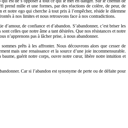
qui est de s’opposer à tout ce qui le met en danger. Sur le chemin de
fi prend mille et une formes, par des réactions de colère, de peur, de
on et notre ego qui cherche à tout prix à l’empêcher, réside le dilemme
ontés à nos limites et nous retrouvons face à nos contradictions.
ie d’amour, de confiance et d’abandon. S’abandonner, c’est briser les
 sont celles que notre âme a tant désirées. Que nos résistances et notre
 nous n’apprenons pas à lâcher prise, à nous abandonner.
 sommes prêts à les affronter. Nous découvrons alors que cesser de
oncement mais une renaissance et la source d’une joie incommensurable.
baume, guérit notre corps, ouvre notre cœur, libère notre intuition et
abandonner. Car si l’abandon est synonyme de perte ou de défaite pour