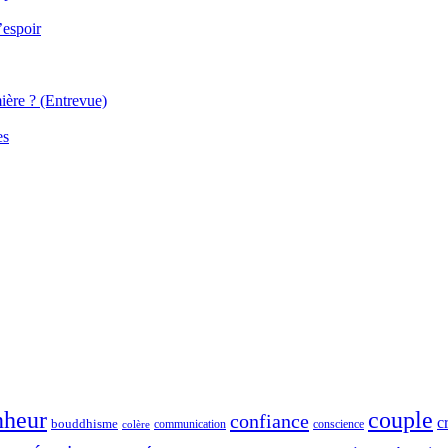
’espoir
ière ? (Entrevue)
es
nheur
couple
confiance
c
bouddhisme
communication
conscience
colère