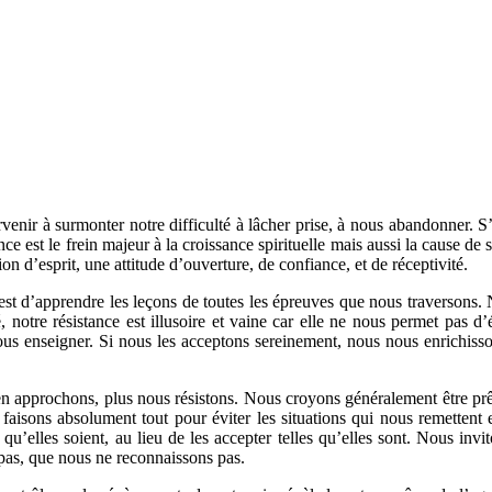
venir à surmonter notre difficulté à lâcher prise, à nous abandonner. S’
ce est le frein majeur à la croissance spirituelle mais aussi la cause de 
n d’esprit, une attitude d’ouverture, de confiance, et de réceptivité.
st d’apprendre les leçons de toutes les épreuves que nous traversons. N
é, notre résistance est illusoire et vaine car elle ne nous permet pas
ous enseigner. Si nous les acceptons sereinement, nous nous enrichis
en approchons, plus nous résistons. Nous croyons généralement être prêt
aisons absolument tout pour éviter les situations qui nous remettent e
u’elles soient, au lieu de les accepter telles qu’elles sont. Nous invi
 pas, que nous ne reconnaissons pas.