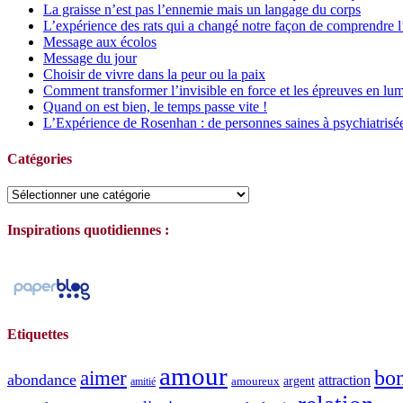
La graisse n’est pas l’ennemie mais un langage du corps
L’expérience des rats qui a changé notre façon de comprendre l
Message aux écolos
Message du jour
Choisir de vivre dans la peur ou la paix
Comment transformer l’invisible en force et les épreuves en lum
Quand on est bien, le temps passe vite !
L’Expérience de Rosenhan : de personnes saines à psychiatrisé
Catégories
Catégories
Inspirations quotidiennes :
Etiquettes
amour
bo
aimer
abondance
attraction
argent
amoureux
amitié