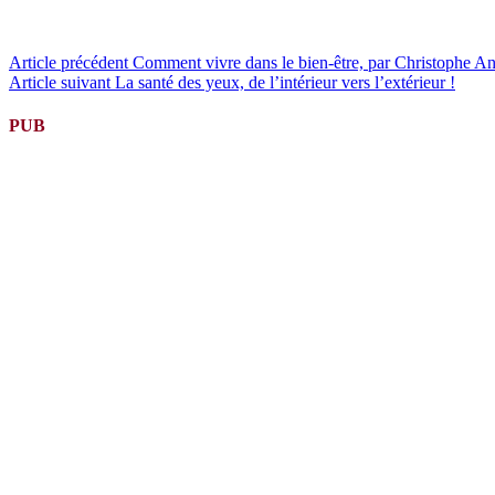
Lire
Article précédent
Comment vivre dans le bien-être, par Christophe A
Article suivant
La santé des yeux, de l’intérieur vers l’extérieur !
la
suite
PUB