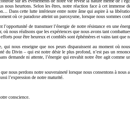
ntrôle sur les évènements de notre vie révèle la nature même de l’ego 
s nous heurtons. Selon les êtres, notre réaction face à cet immense dé
ion… Dans cette lutte intérieure entre notre âme qui aspire à sa libérati
n moment où ce paradoxe atteint un paroxysme, lorsque nous sommes confr
 l’opportunité de transmuer l’énergie de notre résistance en une énerg
roir, où nous réalisons que les expériences que nous avons tant combattues
os efforts pour être heureux et comblés sont éphémères et vains tant que
ire, qui nous enseigne que nos peurs disparaissent au moment où nous
volonté du Divin – qui est notre désir le plus profond, n’est pas un ren
sans demande ni attente, l’énergie qui envahit notre être agit comme un 
ce que nous perdons notre souveraineté lorsque nous consentons à nous 
aussi l’expression de notre maturité.
notre conscience.