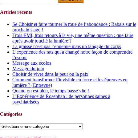
Articles récents
Se Choisir et faire tourner la roue de l’abondance : Rabais sur le
prochain stage !
Trois EMI, trois retours à la vie, une même question : que faire
après avoir touché la lumière ?
La graisse n’est pas l’ennemie mais un langage du corps
L’expérience des rats qui a changé notre façon de comprendre
l’espoir
Message aux écolos
Message du jour
Choisir de vivre dans la peur ou la paix
Comment transformer l’invisible en force et les épreuves en
lumière ? (Entrevue)
Quand on est bien, le temps passe vite !
L’Expérience de Rosenhan : de personnes saines à
psychiatrisées
Catégories
Catégories