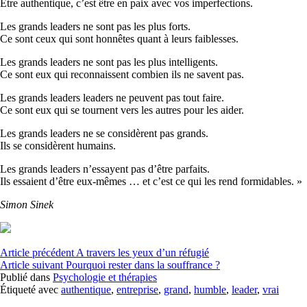
Être authentique, c’est être en paix avec vos imperfections.
Les grands leaders ne sont pas les plus forts.
Ce sont ceux qui sont honnêtes quant à leurs faiblesses.
Les grands leaders ne sont pas les plus intelligents.
Ce sont eux qui reconnaissent combien ils ne savent pas.
Les grands leaders leaders ne peuvent pas tout faire.
Ce sont eux qui se tournent vers les autres pour les aider.
Les grands leaders ne se considèrent pas grands.
Ils se considèrent humains.
Les grands leaders n’essayent pas d’être parfaits.
Ils essaient d’être eux-mêmes … et c’est ce qui les rend formidables. »
Simon Sinek
Lire
Article précédent
A travers les yeux d’un réfugié
Article suivant
Pourquoi rester dans la souffrance ?
la
Publié dans
Psychologie et thérapies
suite
Étiqueté avec
authentique
,
entreprise
,
grand
,
humble
,
leader
,
vrai