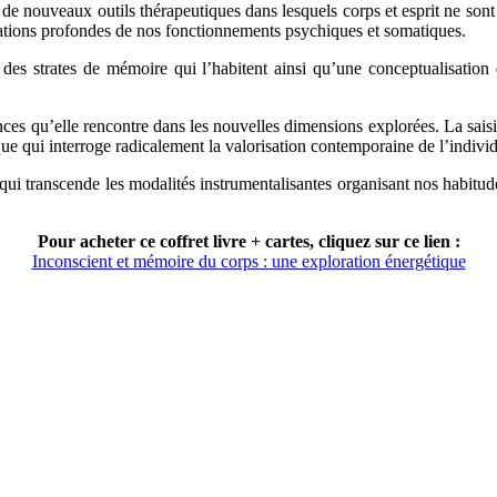
r de nouveaux outils thérapeutiques dans lesquels corps et esprit ne sont p
rmations profondes de nos fonctionnements psychiques et somatiques.
es strates de mémoire qui l’habitent ainsi qu’une conceptualisation de
stances qu’elle rencontre dans les nouvelles dimensions explorées. La sai
e qui interroge radicalement la valorisation contemporaine de l’individua
s qui transcende les modalités instrumentalisantes organisant nos habitud
Pour acheter ce coffret livre + cartes, cliquez sur ce lien :
Inconscient et mémoire du corps : une exploration énergétique