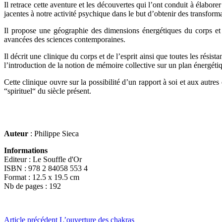
Il retrace cette aventure et les découvertes qui l’ont conduit à élabore
jacentes à notre activité psychique dans le but d’obtenir des transfo
Il propose une géographie des dimensions énergétiques du corps et d
avancées des sciences contemporaines.
Il décrit une clinique du corps et de l’esprit ainsi que toutes les rési
l’introduction de la notion de mémoire collective sur un plan énergétiqu
Cette clinique ouvre sur la possibilité d’un rapport à soi et aux autre
“spirituel“ du siècle présent.
Auteur
: Philippe Sieca
Informations
Editeur : Le Souffle d'Or
ISBN : 978 2 84058 553 4
Format : 12.5 x 19.5 cm
Nb de pages : 192
Lire
Article précédent
L’ouverture des chakras