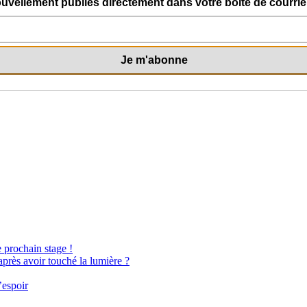
uvellement publiés directement dans votre boite de courriel
e prochain stage !
après avoir touché la lumière ?
’espoir