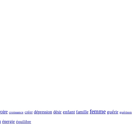
femme
roire
dépression
désir
enfant
guérir
créer
famille
guérison
croissance
n
énergie
équilibre