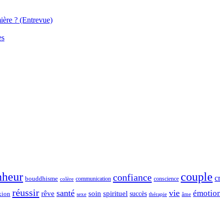
ière ? (Entrevue)
es
nheur
couple
confiance
c
bouddhisme
communication
conscience
colère
réussir
santé
vie
émotio
spirituel
rêve
soin
succès
xion
sexe
thérapie
âme