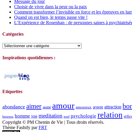
Message du jour
Choisir de vivre dans la peur ou la paix
Comment transformer l’invisible en force et les épreuves en lum
Quand on est bien, le temps passe vite !
L’Expérience de Rosenhan : de personnes saines à psychiatrisé
Catégories
Catégories
Inspirations quotidiennes :
Etiquettes
amour
bo
aimer
abondance
attraction
argent
amoureux
amitié
relation
meditation
homme
psychologie
joie
réfle
heureux
noel
Copyright © PM Chemin de Vie | Tous droits réservés.
Thème Fashify par
FRT