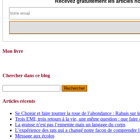
Recevez gratuitement les articles no
Mon livre
Chercher dans ce blog
Rechercher :
Articles récents
Se Choisir et faire tourner la roue de l’abondance : Rabais sur l
Trois EMI, trois retours à la vie, une même question : que faire 
La graisse n’est pas l’ennemie mais un langage du corps
L’expérience des rats qui a changé notre façon de comprendre l
Message aux écolos