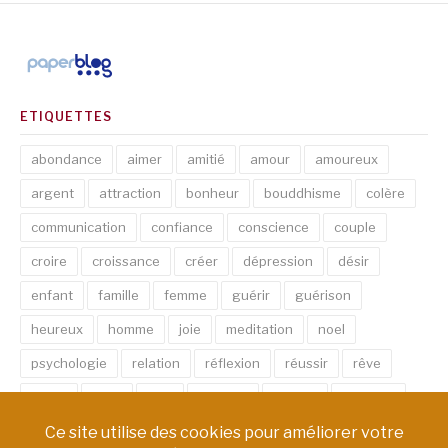
ETIQUETTES
abondance
aimer
amitié
amour
amoureux
argent
attraction
bonheur
bouddhisme
colère
communication
confiance
conscience
couple
croire
croissance
créer
dépression
désir
enfant
famille
femme
guérir
guérison
heureux
homme
joie
meditation
noel
psychologie
relation
réflexion
réussir
rêve
santé
sexe
soin
spirituel
succès
thérapie
vie
âme
émotion
énergie
équilibre