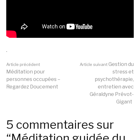
.
Lire
Gestion du
Article précédent
Article suivant
Méditation pour
stress et
personnes occupées –
psychothérapie,
la
Regardez Doucement
entretien avec
Géraldyne Prévot-
Gigant
suite
5 commentaires sur
“Méditation guidée du